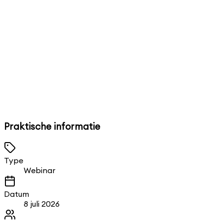
kansen per rol in de keten
De Packaging and Packaging Waste Regulation (PPWR)
zet de Europese verpakkingswereld op scherp.
Strengere eisen aan duurzaam ontwerp, hergebruik,
recycling en etikettering - raken de héle keten. We duiken
in wat de PPWR inhoudt en welke kernverplichtingen
gelden voor verschillende ketenpartijen.
Praktische informatie
Soraya Redjopawiro
Onderzoeker & schrijver
Type
Webinar
Datum
8 juli 2026