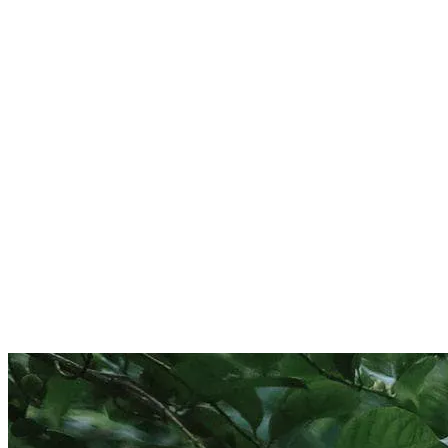
opname
10 maart 2026
Webinar opname: Science-based Targets voor
Levensmiddelen (+ FLAG)
Moet jij dit jaar Science-Based Targets indienen voor
retail klanten als
Jumbo, Albert Heijn, of Lidl
? In dit
webinar leer je hoe- en wat je nodig hebt om dit jaar op
tijd Science-Based Targets in te dienen (incl. FLAG
targets) die passen bij jouw bedrijf en toekomstplannen.
Zazala Quist
Marketing Lead, Factor Delta
Previous slide
Next slide