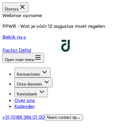
Dismiss
Webinar opname
PPWR - Wat je vóór 12 augustus moet regelen
Bekijk nu
→
Factor Delta
Open main menu
Kernsectoren
Onze diensten
Kennisbank
Over ons
Kalender
+31 (0)88 386 01 00
Neem contact op
→
Logistiek: Partner 'Meten en Verbeteren CO₂ emissies'.