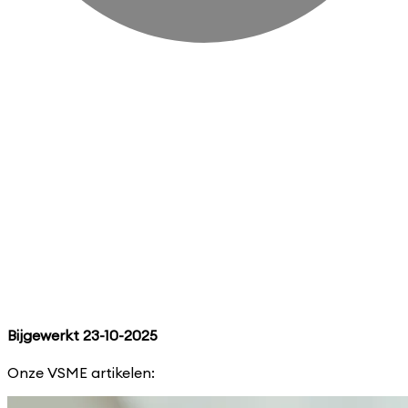
Hoe kies je de juiste VSME software?
Bijgewerkt 23-10-2025
Onze VSME artikelen:
Zazala Quist
·
30 september 2025