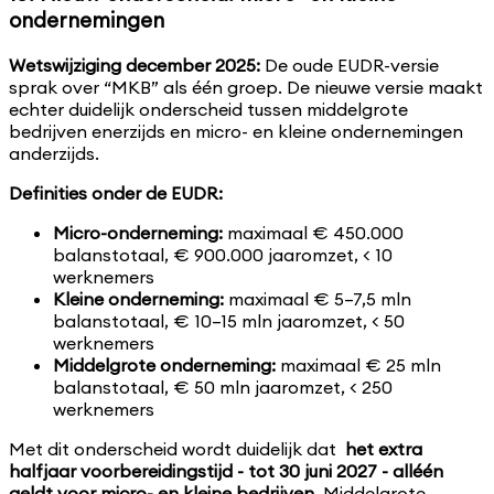
ondernemingen
Wetswijziging december 2025:
De oude EUDR-versie
sprak over “MKB” als één groep. De nieuwe versie maakt
echter duidelijk onderscheid tussen middelgrote
bedrijven enerzijds en micro- en kleine ondernemingen
anderzijds.
Definities onder de EUDR:
Micro-onderneming:
maximaal € 450.000
balanstotaal, € 900.000 jaaromzet, < 10
werknemers
Kleine onderneming:
maximaal € 5–7,5 mln
balanstotaal, € 10–15 mln jaaromzet, < 50
werknemers
Middelgrote onderneming:
maximaal € 25 mln
balanstotaal, € 50 mln jaaromzet, < 250
werknemers
Met dit onderscheid wordt duidelijk dat
het extra
halfjaar voorbereidingstijd - tot 30 juni 2027 - alléén
geldt voor micro- en kleine bedrijven
. Middelgrote