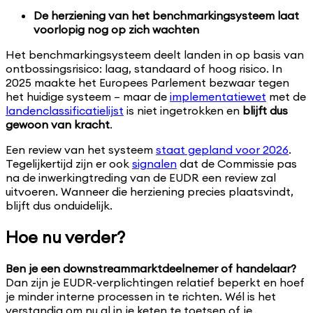
De herziening van het benchmarkingsysteem laat
voorlopig nog op zich wachten
Het benchmarkingsysteem deelt landen in op basis van
ontbossingsrisico: laag, standaard of hoog risico. In
2025 maakte het Europees Parlement bezwaar tegen
het huidige systeem – maar de
implementatiewet
met de
landenclassificatielijst
is niet ingetrokken en
blijft dus
gewoon van kracht
.
Een review van het systeem
staat gepland voor 2026
.
Tegelijkertijd zijn er ook
signalen
dat de Commissie pas
na de inwerkingtreding van de EUDR een review zal
uitvoeren. Wanneer die herziening precies plaatsvindt,
blijft dus onduidelijk.
Hoe nu verder?
Ben je een downstreammarktdeelnemer of handelaar?
Dan zijn je EUDR-verplichtingen relatief beperkt en hoef
je minder interne processen in te richten. Wél is het
verstandig om nu al in je keten te toetsen of je