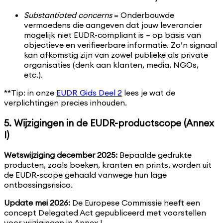
Substantiated concerns
= Onderbouwde
vermoedens die aangeven dat jouw leverancier
mogelijk niet EUDR-compliant is – op basis van
objectieve en verifieerbare informatie. Zo’n signaal
kan afkomstig zijn van zowel publieke als private
organisaties (denk aan klanten, media, NGOs,
etc.).
**Tip: in onze
EUDR Gids Deel 2
lees je wat de
verplichtingen precies inhouden.
5. Wijzigingen in de EUDR-productscope (Annex
I)
Wetswijziging december 2025:
Bepaalde gedrukte
producten, zoals boeken, kranten en prints, worden uit
de EUDR-scope gehaald vanwege hun lage
ontbossingsrisico.
Update mei 2026:
De Europese Commissie heeft een
concept Delegated Act gepubliceerd met voorstellen
voor wijzigingen in Annex I.