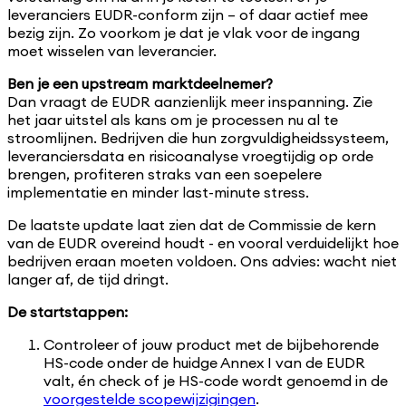
leveranciers EUDR-conform zijn – of daar actief mee
bezig zijn. Zo voorkom je dat je vlak voor de ingang
moet wisselen van leverancier.
Ben je een upstream marktdeelnemer?
Dan vraagt de EUDR aanzienlijk meer inspanning. Zie
het jaar uitstel als kans om je processen nu al te
stroomlijnen. Bedrijven die hun zorgvuldigheidssysteem,
leveranciersdata en risicoanalyse vroegtijdig op orde
brengen, profiteren straks van een soepelere
implementatie en minder last-minute stress.
De laatste update laat zien dat de Commissie de kern
van de EUDR overeind houdt - en vooral verduidelijkt hoe
bedrijven eraan moeten voldoen. Ons advies: wacht niet
langer af, de tijd dringt.
De startstappen:
Controleer of jouw product met de bijbehorende
HS-code onder de huidge Annex I van de EUDR
valt, én check of je HS-code wordt genoemd in de
voorgestelde scopewijzigingen
.