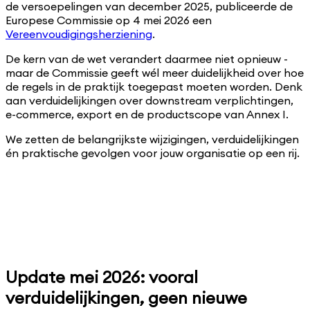
de versoepelingen van december 2025, publiceerde de
Europese Commissie op 4 mei 2026 een
Vereenvoudigingsherziening
.
De kern van de wet verandert daarmee niet opnieuw -
maar de Commissie geeft wél meer duidelijkheid over hoe
de regels in de praktijk toegepast moeten worden. Denk
aan verduidelijkingen over downstream verplichtingen,
e-commerce, export en de productscope van Annex I.
We zetten de belangrijkste wijzigingen, verduidelijkingen
én praktische gevolgen voor jouw organisatie op een rij.
Download: Ultieme EUDR Handleiding
Update mei 2026: vooral
Gratis download
→
Ontdek welk van de 6 EUDR scenario's voor jouw bedrijf
verduidelijkingen, geen nieuwe
geldt - én hoe je stap voor stap aan de bijbehorende