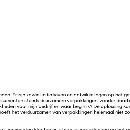
vinden. Er zijn zoveel initiatieven en ontwikkelingen op he
umenten steeds duurzamere verpakkingen, zonder daarbij i
jkheden voor mijn bedrijf en waar begin ik? De oplossing k
hoeft het verduurzamen van verpakkingen helemaal niet zo i
d. Wat verwachten klanten nu al van je verpakkingen op he