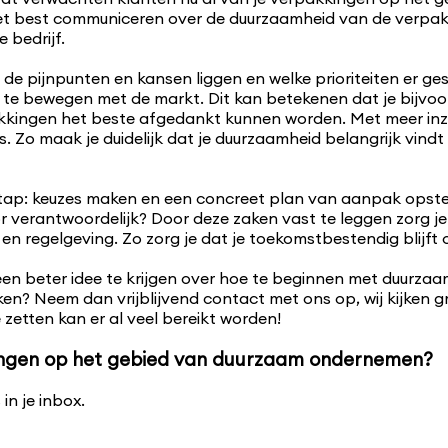
 het best communiceren over de duurzaamheid van de verpa
 bedrijf.
ar de pijnpunten en kansen liggen en welke prioriteiten er 
e bewegen met de markt. Dit kan betekenen dat je bijvoo
ingen het beste afgedankt kunnen worden. Met meer inzich
Zo maak je duidelijk dat je duurzaamheid belangrijk vindt en
ede stap: keuzes maken en een concreet plan van aanpak opste
 verantwoordelijk? Door deze zaken vast te leggen zorg je 
en regelgeving. Zo zorg je dat je toekomstbestendig blijf
m een beter idee te krijgen over hoe te beginnen met duurza
en? Neem dan vrijblijvend contact met ons op, wij kijken 
 zetten kan er al veel bereikt worden!
elingen op het gebied van duurzaam ondernemen?
in je inbox.